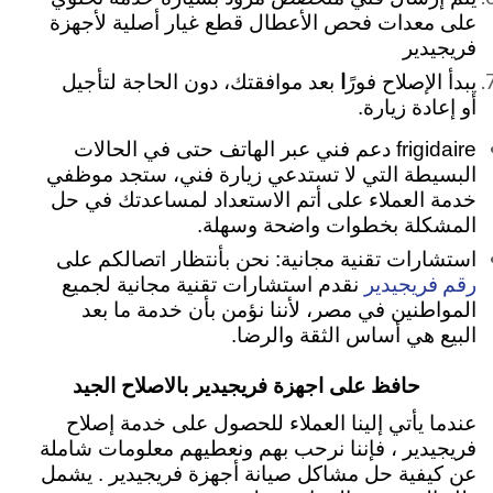
على
معدات فحص الأعطال
قطع غيار أصلية لأجهزة
فريجيدير
يبدأ الإصلاح فورً
ا
بعد موافقتك، دون الحاجة لتأجيل
أو إعادة زيارة.
frigidaire دعم فني عبر الهاتف
حتى في الحالات
البسيطة التي لا تستدعي زيارة فني، ستجد موظفي
خدمة العملاء على أتم الاستعداد لمساعدتك في حل
المشكلة بخطوات واضحة وسهلة.
استشارات تقنية مجانية:
نحن بأنتظار اتصالكم على
رقم فريجيدير
نقدم استشارات تقنية مجانية لجميع
المواطنين في مصر، لأننا نؤمن بأن خدمة ما بعد
البيع هي أساس الثقة والرضا.
حافظ على اجهزة فريجيدير بالاصلاح الجيد
عندما يأتي إلينا العملاء للحصول على خدمة إصلاح
فريجيدير ، فإننا نرحب بهم ونعطيهم معلومات شاملة
عن كيفية حل مشاكل صيانة أجهزة فريجيدير .
يشمل