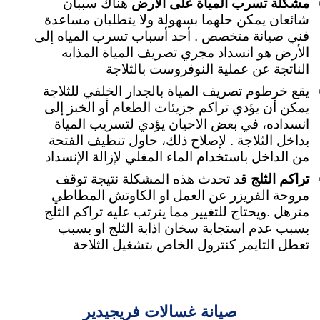
مشكلة تسرب المياة على الارض
هناك سببان
شائعان يمكن حلهما بسهولة ولا يتطلبان مساعدة
فني صيانة متخصص . أحد أسباب تسرب المياه إلى
الأرض هو انسداد مجري تصريف المياة المذابه
الناتجة عن عملية النوفروست بالثلاجة
يقع خرطوم تصريف المياة بالجدار الخلفي للثلاجة
يمكن أن يؤدي تراكم جزيئات الطعام أو الخبز إلى
انسداده، في بعض الاحيان يؤدي لتسريب المياة
بداخل الثلاجة . لإصلاح ذلك، حاول تنظيف الفتحة
من الداخل باستخدام الماء المغلي لإزالة الإنسداد
تراكم الثلج
قد تحدث هذه المشكلة نتيجة توقف
مروحة الفريزر عن العمل او الكاوتش المطاطي
مترهل .ويحتاج للتغيير مما يترتب عليه تراكم الثلج
بسبب عدم استجابة سخان اذابة الثلج او بسبب
تعطل التايمر كنترول الخاص بتشغيل الثلاجة
صيانة غسالات فريجيدير