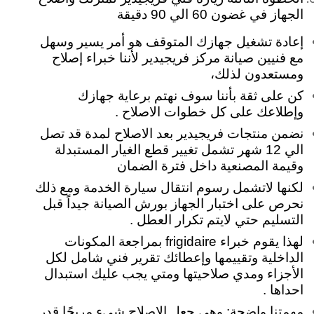
الجهاز في غضون 60 الي 90 دقيقة
إعادة تشغيل جهازك المتوقف هو أمر يسير وسهل
مع فنيين صيانة مركز فريجيدير لأننا خبراء إصلاح
ومستعدون لذلك،
كن على ثقة بأننا سوف نهتم برعاية جهازك
وإطلاعك على كل خطوات الاصلاح .
نضمن منتجات فريجيدير بعد الاصلاح لمدة قد تصل
الي 12 شهر تشمل تغيير قطع الغيار المستبدلة
وقيمة المصنعية داخل فترة الضمان
لكنها لاتشمل رسوم انتقال سيارة الخدمة ومع ذلك
نحرص على اختبار الجهاز بورش الصيانة جيداً قبل
التسليم حتي لايتم تكرار العطل .
لهذا يقوم خبراء frigidaire بمراجعة المكونات
الداخلية وتقييمها وإعطائك تقرير فني شامل لكل
الأجزاء ومدي صلاحيتها ومتي يجب عليك استبدال
احداها .
مهمتنا واضحة: وهي جعل الإصلاح شيء مريحًا قدر