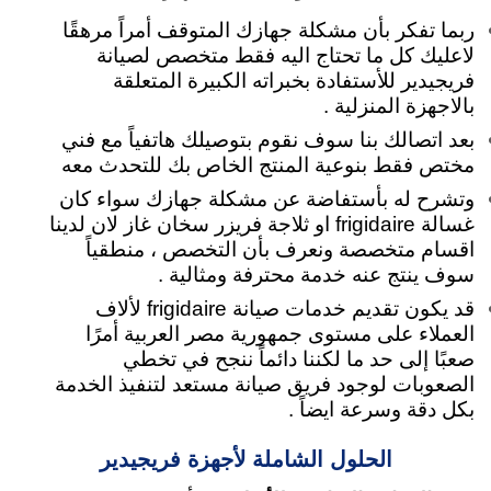
ربما تفكر بأن مشكلة جهازك المتوقف أمراً مرهقًا
لاعليك كل ما تحتاج اليه فقط متخصص لصيانة
فريجيدير للأستفادة بخبراته الكبيرة المتعلقة
بالاجهزة المنزلية
.
بعد اتصالك بنا سوف نقوم بتوصيلك هاتفياً مع فني
مختص فقط بنوعية المنتج الخاص بك للتحدث معه
وتشرح له بأستفاضة عن مشكلة جهازك سواء كان
غسالة frigidaire او ثلاجة فريزر سخان غاز لان لدينا
اقسام متخصصة ونعرف بأن التخصص ، منطقياً
سوف ينتج عنه خدمة محترفة ومثالية .
قد يكون تقديم خدمات صيانة frigidaire لألاف
العملاء على مستوى جمهورية مصر العربية أمرًا
صعبًا إلى حد ما لكننا دائماً ننجح في تخطي
الصعوبات لوجود فريق صيانة مستعد لتنفيذ الخدمة
بكل دقة وسرعة ايضاً .
الحلول الشاملة لأجهزة فريجيدير