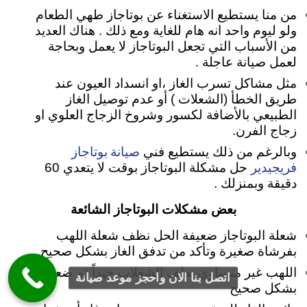
من منا يستطيع الاستغناء عن بوتاجاز طهي الطعام
ولو ليوم واحد انه هام للغاية ومع ذلك . هناك العديد
من الأسباب التي تجعل البوتاجاز لا يعمل وبحاجة
لعمل صيانة عاجلة .
مثل مشاكل تسرب الغاز ،او انسداد العيون عند
طريق الخطأ (الشعلات ) أو عدم توصيل الغاز
الطبيعي بالأضافة لكسور وشروخ الزجاج العلوي او
زجاج الفرن.
صيانة بوتاجاز
وبالرغم من ذلك يستطيع فني
فريجيدير
حل مشكلة البوتاجاز بوقت لا يتعدي 60
دقيقة وبمنزلك .
بعض مشكلات البوتاجاز الشائعة
شعلة البوتاجاز ضعيفة الحل نظف شعلة اللهب
بفرشاة صغيرة وتأكد من تدفق الغاز بشكل صحيح.
اللهب غير متساوي نظف الشعلات جيداً ثم ضعها
اتصل بنا الان واحجز موعد صيانة
بشكل صحيح