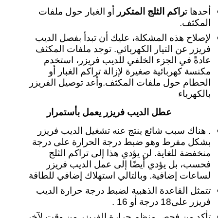
أحدها ت
راكم الثلج المتكرر
أو الغبار حول ملفات
المكثف.
لإصلاح هذه المشكلة، عليك أن تبدأ بفصل الديب
فريزر عن التيار الكهربائي. توجد ملفات المكثف
عادةً في الجزء الخلفي للديب فريزر، استخدم
مكنسة كهربائية صغيرة لإزالة تراكم الغبار أو
الحطام حول ملفات المكثف.وأعد توصيل الفريزر
بالكهرباء
عطل الديب فريزر يعمل بأستمرار
. هناك سبب شائع ينتج عنه تشغيل الديب فريزر
بشكل مفرط وهو ضبط درجة الحرارة على درجة
منخفضة للغاية. لن يؤدي هذا إلى تراكم الثلج
فحسب، بل يؤدي أيضًا إلى عمل الديب فريزر
لساعات إضافية. وبالتالي استهلاك إضافي للطاقة
تتمثل القاعدة الذهبية لضبط درجة حرارة الديب
فريزر على18 درجة أو 16 .
تأكد من فحص منظم حرارة الفريزر من وقت لآخر