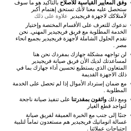
وفق المعايير القياسية للأصلاح
بالتأكيد هو ما سوف
ستحصل عليه معنا لأنك تستحق إهتمام أكبر
لأمتلاكك لاجهزة فريجيدير
علاوة على ذلك
ندعوك للتعرف على الأقسام المختصة وإختيار
الخدمة المطلوبة مع فريق فريجيدير المهني. نحن
نقدم الحلول الشاملة لأجهزة فريجيدير بجميع انحاء
مصر .
لن تواجهه مشكلة جهازك بمفردك نحن هنا
لمساعدتك لديك الأن فريق صيانة فريجيدير
المتعاون الذي يستطيع تحسين أداء جهازك بما في
ذلك الاجهزة القديمة
مع ضمان إسترداد الأموال إذا لم تحصل على الخدمة
المطلوبة .
ومع ذلك
واثقون بمقدرتنا
على تنفيذ صيانة ناجحة
لتواجد قطع الغيار
جنبًا إلى جنب مع الخبرة العميقة لفريق صيانة
غسالة اتوماتيك فريجيدير هم مستعدون تماماً لتلبية
إحتياجات عملائنا .