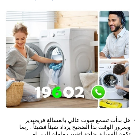
هل بدأت تسمع صوت عالي بالغسالة فريجيدير
وبمرور الوقت بدأ الضجيج يزداد شيئاً فشيئاً . ربما
تكون الغسالة بحاجة لتغيير رولمان البلي او