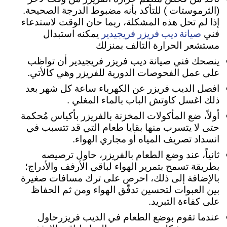
(الثرموستات ) للتأكد بأنه مضبوط الدرجة الصحيحة.
إذا لم تحل هذه المشكلة، ربما حان الوقت لاستدعاء
صيانة ديب فريزر فريجيدير
فني
يمكنه استبدال
مستشعر الحرارة التالف بمنزلك
ينصحك فني صيانة ديب فريزر فريجيدير أن تواظب
على عمل الفحوصات الدورية للفريزر وهي كالأتي.
افصل الديب فريزر عن الكهرباء ساعة كل شهر بعد
ذلك اغسل كاوتش الباب بالماء المغلي .
أولاً، ضع المأكولات المخزنة بالفريزر بأكياس مُحكمة
حتى لا يتسرب منها بقايا طعام التي قد تتسبب في
انسداد تصريف المياه أو مجاري الهواء.
ثانياً، عند وضع الطعام بالفريزر، حاول ترصيصه
بطريقة تسمح بتمرير الهواء لباقي الأرفف والأدراج؛
بالإضافة إلى ذلك، احرص على ترك مسافات صغيرة
بين العبوات لتحسين تدفّق الهواء ومن ثم الحفاظ
على كفاءة التبريد.
عندما تقوم بوضع الطعام في الديب فريزرحاول