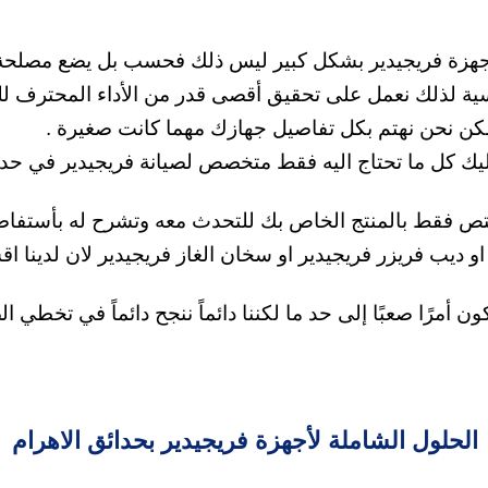
اجهزة فريجيدير بشكل كبير ليس ذلك فحسب بل يضع مصلحة ال
ساسية لذلك نعمل على تحقيق أقصى قدر من الأداء المحترف لل
مكن نحن نهتم بكل تفاصيل جهازك مهما كانت صغيرة
.
ليك كل ما تحتاج اليه فقط متخصص لصيانة فريجيدير في حدائق 
مختص فقط بالمنتج الخاص بك للتحدث معه وتشرح له بأستف
 او ديب فريزر فريجيدير او سخان الغاز فريجيدير لان لدي
أمرًا صعبًا إلى حد ما لكننا دائماً ننجح دائماً في تخطي 
الحلول الشاملة لأجهزة فريجيدير بحدائق الاهرام