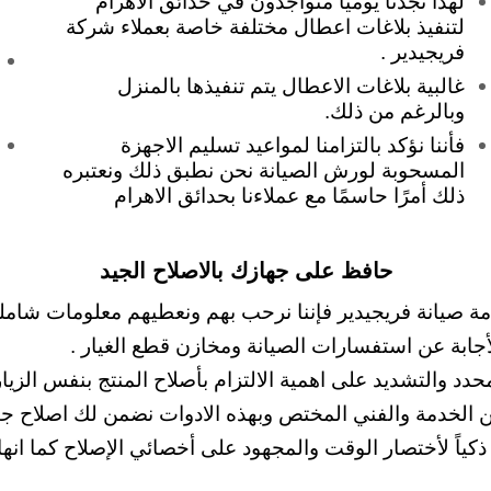
لهذا تجدنا يومياً متواجدون في حدائق الاهرام
لتنفيذ بلاغات اعطال مختلفة خاصة بعملاء شركة
فريجيدير .
غالبية بلاغات الاعطال يتم تنفيذها بالمنزل
وبالرغم من ذلك.
فأننا نؤكد بالتزامنا لمواعيد تسليم الاجهزة
المسحوبة لورش الصيانة نحن نطبق ذلك ونعتبره
ذلك أمرًا حاسمًا مع عملاءنا بحدائق الاهرام
حافظ على جهازك بالاصلاح الجيد
صيانة فريجيدير فإننا نرحب بهم ونعطيهم معلومات شاملة عن كيف
لأجابة عن استفسارات الصيانة ومخازن قطع الغيار .
د والتشديد على اهمية الالتزام بأصلاح المنتج بنفس الزيار
عن الخدمة والفني المختص وبهذه الادوات نضمن لك اصلاح جي
 ذكياً لأختصار الوقت والمجهود على أخصائي الإصلاح كما انه