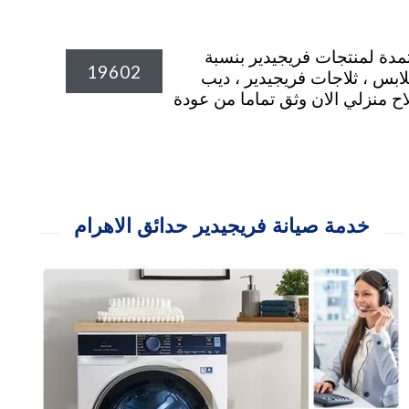
19602 لتواجد قطع الغيار الاصلية المعتمدة لمنتجات فريجيدير بنسبة
19602
لابس ، ثلاجات فريجيدير ، ديب
مجفف الملابس . frigidaire hadayiq alahram اطلب سيارة اصلاح منزلي الان وثق تماما من عودة
خدمة صيانة فريجيدير حدائق الاهرام