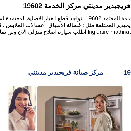
ريجيدير مدينتي مركز الخدمة 19602
لصيانة فريجيدير في مدينتي عليك التواصل مع رقم الخدمة المعتمد 19602 لتواجد
دير المختلفة مثل : غسالة الاطباق ، غسالات الملابس ، ثل
بوتاجاز ، ميكروويف ، سخان الغاز ، مجفف الملابس . frigidaire madinati اطل
مركز صيانة فريجيدير مدينتي