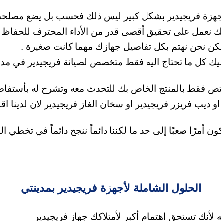
اجهزة فريجيدير بشكل كبير ليس ذلك فحسب بل يضع مصلحة ال
ذلك نعمل على تحقيق أقصى قدر من الأداء المحترف للحفاظ ع
مكن نحن نهتم بكل تفاصيل جهازك مهما كانت صغيرة
.
ليك كل ما تحتاج اليه فقط متخصص لصيانة فريجيدير في مدينت
مختص فقط بالمنتج الخاص بك للتحدث معه وتشرح له بأستف
 او ديب فريزر فريجيدير او سخان الغاز فريجيدير لان لدي
أمرًا صعبًا إلى حد ما لكننا دائماً ننجح دائماً في تخطي 
الحلول الشاملة لأجهزة فريجيدير بمدينتي
أنك تستحق اهتمام أكبر لأمتلاكك جهاز فريجيدير