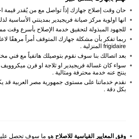
حان وقت إصلاح جهازك إذاً تواصل مع من يُقدر قيمة 
انها اولوية مركز صيانة فريجيدير بمدينتي الأساسية ل
للجهود المبذولة لتحقيق خدمة الإصلاح بأسرع وقت م
ربما تفكر بأن مشكلة جهازك المتوقف أمراً مرهقًا لاع
frigidaire المنزلية .
بعد اتصالك بنا سوف نقوم بتوصيلك هاتفياً مع فني 
سواء كان غسالة فريجيدير او ثلاجة او فرن ميكروويف
ينتج عنه خدمة محترفة ومثالية .
نقدم خدماتنا على مستوى جمهورية مصر العربية قد يكون 
بكل دقة .
وفق المعايير القياسية للاصلاح
هو ما سوف تحصل عليه ل